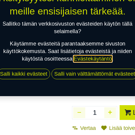
Heti saatavilla:
4
meille ensisijaisen tärkeää.
kpl
Sallitko tämän verkkosivuston evästeiden käytön tällä
Asennuspalvelu
selaimella?
Käytämme evästeitä parantaaksemme sivuston
käyttökokemusta. Saat lisätietoja evästeistä ja niiden
Mikäli valitset asennuksen, pä
käytöstä osoitteessa
Evästekäytäntö
.
1
X 195/70R15C 104/102Q DYNAM
Salli kaikki evästeet
Salli vain välttämättömät evästeet
EI ASENNUSTA
Vertaa
Lisää toivel