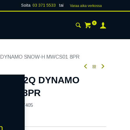
Soita
03 371 5533
tai
Varaa aika verk​​​​ossa
0
 24H
AJANKOHTAISTA
YHTEYSTIEDOT
2Q DYNAMO SNOW-H MWCS01 8PR
104/102Q DYNAMO
S01 8PR
tekoodi:
237405
n