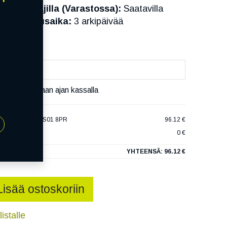
Toimittajilla (Varastossa):
Saatavilla
Toimitusaika:
3 arkipäivää
äset varaamaan ajan kassalla
O SNOW-H MWCS01 8PR
96.12 €
0 €
YHTEENSÄ:
96.12 €
Lisää ostoskoriin
istalle