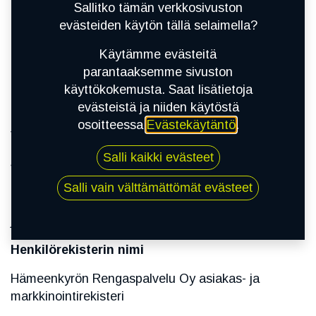
Sallitko tämän verkkosivuston
evästeiden käytön tällä selaimella?
Rekisterinpitäjä
Käytämme evästeitä
Hämeenkyrön Rengaspalvelu Oy (3216799-9)
parantaaksemme sivuston
Myöhemmin tässä selosteessa
Yritys
käyttökokemusta. Saat lisätietoja
evästeistä ja niiden käytöstä
Tietosuoja-asioista vastaava henkilö ja/tai
osoitteessa
Evästekäytäntö
.
yhteyshenkilö
Salli kaikki evästeet
Jarno Kuoppala
Salli vain välttämättömät evästeet
033715533
jarno.kuoppala@gmail.com
Henkilörekisterin nimi
Hämeenkyrön Rengaspalvelu Oy asiakas- ja
markkinointirekisteri