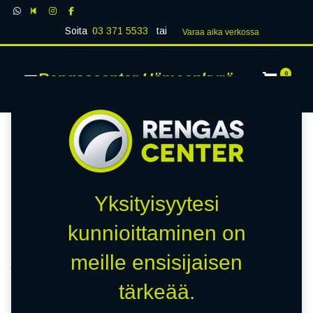
Soita
03 371 5533
tai
Varaa aika verk​​​​ossa
Rengascenter Hämeenkyrö
0
Tietosuojaseloste
Yksityisyytesi
kunnioittaminen on
meille ensisijaisen
Tietosuojaa koskeva
tärkeää.
seloste