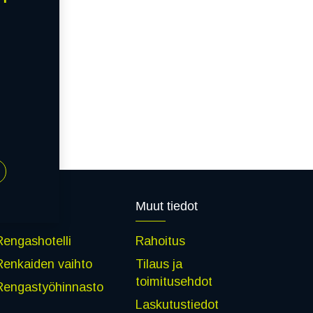
Palvelut
Muut tiedot
Rengashotelli
Rahoitus
Renkaiden vaihto
Tilaus ja
toimitusehdot
Rengastyöhinnasto
Laskutustiedot