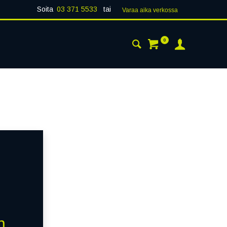
Soita
03 371 5533
tai
Varaa aika verk​​​​ossa
0
 24H
AJANKOHTAISTA
YHTEYSTIEDOT
n