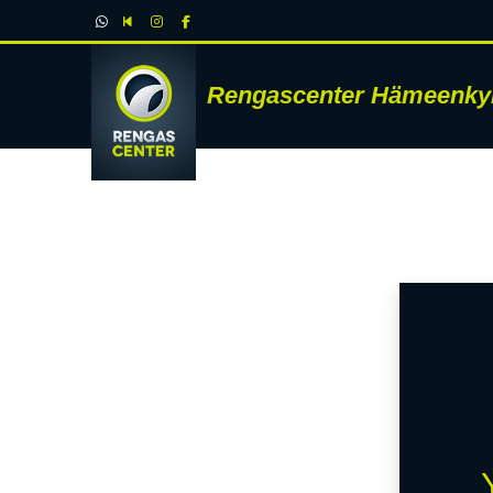
Rengascenter Hämeenky
RENK