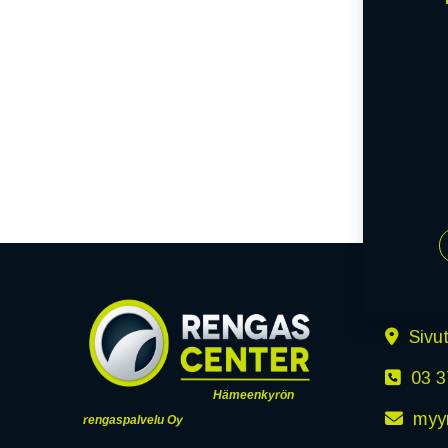
Yhteyst
Sivu
03 3
Hämeenkyrön
myy
rengaspalvelu Oy