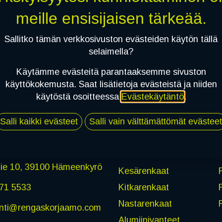
Salasana
meille ensisijaisen tärkeää.
Sallitko tämän verkkosivuston evästeiden käytön tällä
Kirjaudu sisään
selaimella?
- tai -
Käytämme evästeitä parantaaksemme sivuston
käyttökokemusta. Saat lisätietoja evästeistä ja niiden
Google-kirjautuminen
käytöstä osoitteessa
Evästekäytäntö
.
Salli kaikki evästeet
Salli vain välttämättömät evästeet
iedot
Tuotteet
tie 10, 39100 Hämeenkyrö
Kesärenkaat
71 5533
Kitkarenkaat
Nastarenkaat
nti@rengaskorjaamo.com
Alumiinivanteet