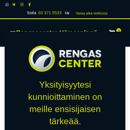
Soita
03 371 5533
tai
Varaa aika verk​​​​ossa
Rengascenter Hämeenkyrö
0
Yksityisyytesi
kunnioittaminen on
meille ensisijaisen
tärkeää.