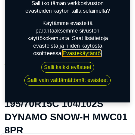
Sallitko tämän verkkosivuston
evästeiden käytön tällä selaimella?
Käytämme evästeitä
parantaaksemme sivuston
käyttökokemusta. Saat lisätietoja
evästeistä ja niiden käytöstä
osoitteessa
Evästekäytäntö
.
Kauppa
Salli kaikki evästeet
195/70R15C 104/102S DYNAMO SNOW-H
MWC01 8PR
Salli vain välttämättömät evästeet
195/70R15C 104/102S
DYNAMO SNOW-H MWC01
8PR