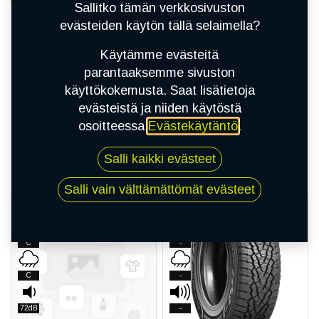
Sallitko tämän verkkosivuston
evästeiden käytön tällä selaimella?
Käytämme evästeitä
parantaaksemme sivuston
käyttökokemusta. Saat lisätietoja
evästeistä ja niiden käytöstä
osoitteessa
Evästekäytäntö
.
Hae
Salli kaikki evästeet
Salli vain välttämättömät evästeet
HETI SAATAVILLA
HETI SAATAVILLA
C
-
C
-
72dB
-