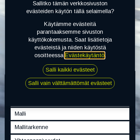
asennukset helposti Hämeenkyrössä.
Sallitko tämän verkkosivuston
evästeiden käytön tällä selaimella?
Poikkea käymään ja laita renkaat kerralla
kuntoon!
Nyt myös verkkokauppa on avattu!
Käytämme evästeitä
parantaaksemme sivuston
käyttökokemusta. Saat lisätietoja
evästeistä ja niiden käytöstä
KATSO UUSIMMAT NOKIAN
osoitteessa
Evästekäytäntö
.
KESÄRENKAAT TÄSTÄ
Salli kaikki evästeet
Salli vain välttämättömät evästeet
AUTO
RENKAAT
VANTEET