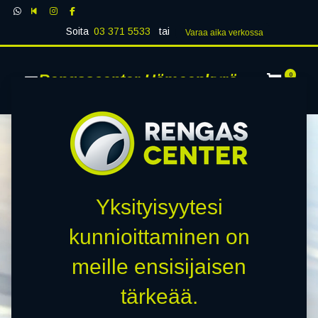
Soita
03 371 5533
tai
Varaa aika verk​​​​ossa
Rengascenter Hämeenkyrö
0
Yksityisyytesi
RENGASCENTER
kunnioittaminen on
HÄMEENKYRÖ
meille ensisijaisen
tärkeää.
Laadukkaat renkaat, huippupalvelu ja nopeat