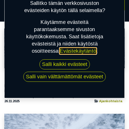
Sallitko tämän verkkosivuston
evästeiden käytön tällä selaimella?
Kaikki
Käytämme evästeitä
parantaaksemme sivuston
käyttökokemusta. Saat lisätietoja
evästeistä ja niiden käytöstä
osoitteessa
Evästekäytäntö
.
Salli kaikki evästeet
Salli vain välttämättömät evästeet
Lauha talvi ei takaa turvallista tieliikennettä
Lauha talvi ei takaa turvallista tieliikennettä Renkaiden “ajaminen
loppuun” saattaa käväistä kuljettajan mielessä, kun sää pysytteleekin
renkaanvaihdon jälkeen lämpöasteiden puolella. Lauha talvisää ...
26.11.2025
Ajankohtaista