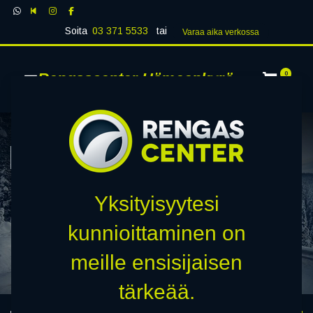
Soita
03 371 5533
tai
Varaa aika verk​​​​ossa
Rengascenter Hämeenkyrö
0
Viimeisimmät
Lauha talvi ei takaa
Yksityisyytesi
turvallista tieliikennettä
kunnioittaminen on
meille ensisijaisen
tärkeää.