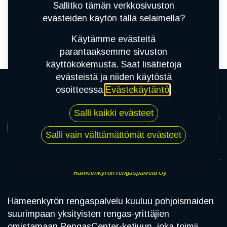
tuotetta!
Sallitko tämän verkkosivuston
evästeiden käytön tällä selaimella?
Tuotetta ei ole määritetty kategoriassa "
MUUT
RENKAAT / MOOTTORIPYÖRÄ
.
Käytämme evästeitä
parantaaksemme sivuston
käyttökokemusta. Saat lisätietoja
evästeistä ja niiden käytöstä
osoitteessa
Evästekäytäntö
.
Salli kaikki evästeet
Salli vain välttämättömät evästeet
Hämeenkyrön rengaspalvelu Oy
Hämeenkyrön rengaspalvelu kuuluu pohjoismaiden
suurimpaan yksityisten rengas-yrittäjien
omistamaan RengasCenter-ketjuun, joka toimii