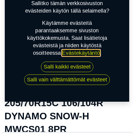
Sallitko tämän verkkosivuston
evästeiden käytön tällä selaimella?
Käytämme evästeitä
parantaaksemme sivuston
käyttökokemusta. Saat lisätietoja
evästeistä ja niiden käytöstä
osoitteessa
Evästekäytäntö
.
Kauppa
Salli kaikki evästeet
205/70R15C 106/104R DYNAMO SNOW-H
MWCS01 8PR
Salli vain välttämättömät evästeet
205/70R15C 106/104R
DYNAMO SNOW-H
MWCS01 8PR