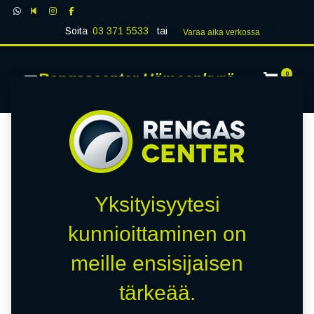
Soita
03 371 5533
tai
Varaa aika verk​​​​ossa
Rengascenter Hämeenkyrö
0
Yksityisyytesi
kunnioittaminen on
meille ensisijaisen
tärkeää.