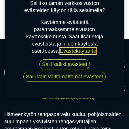
tuotetta!
Sallitko tämän verkkosivuston
evästeiden käytön tällä selaimella?
Tuotetta ei ole määritetty kategoriassa "
TARVIKKEET / MUTTERIT
.
Käytämme evästeitä
parantaaksemme sivuston
käyttökokemusta. Saat lisätietoja
evästeistä ja niiden käytöstä
osoitteessa
Evästekäytäntö
.
Salli kaikki evästeet
Salli vain välttämättömät evästeet
Hämeenkyrön rengaspalvelu Oy
Hämeenkyrön rengaspalvelu kuuluu pohjoismaiden
suurimpaan yksityisten rengas-yrittäjien
omistamaan RengasCenter-ketjuun, joka toimii