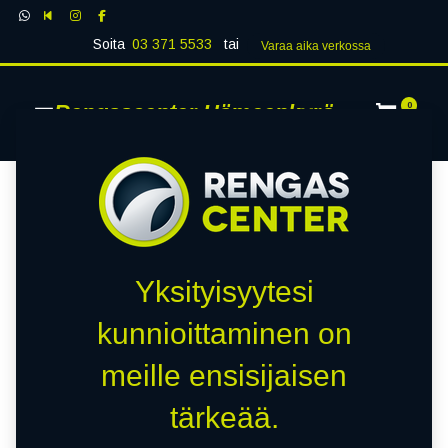
Soita
03 371 5533
tai
Varaa aika verk​​​​ossa
Rengascenter Hämeenkyrö
0
Yksityisyytesi
kunnioittaminen on
meille ensisijaisen
tärkeää.