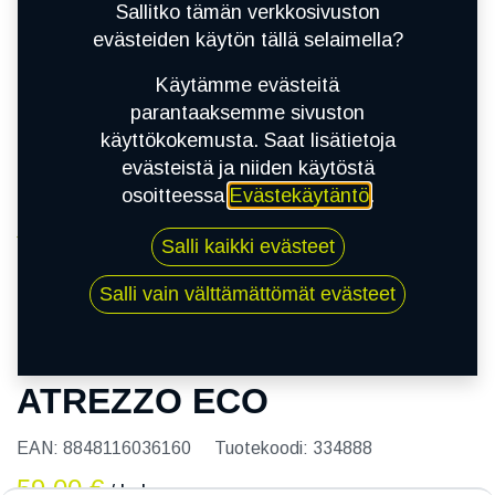
Sallitko tämän verkkosivuston
evästeiden käytön tällä selaimella?
Käytämme evästeitä
parantaaksemme sivuston
käyttökokemusta. Saat lisätietoja
evästeistä ja niiden käytöstä
osoitteessa
Evästekäytäntö
.
Kauppa
Salli kaikki evästeet
175/70R13 82T SAILUN ATREZZO ECO
Salli vain välttämättömät evästeet
175/70R13 82T SAILUN
ATREZZO ECO
EAN:
8848116036160
Tuotekoodi:
334888
59,00
€
/ kpl