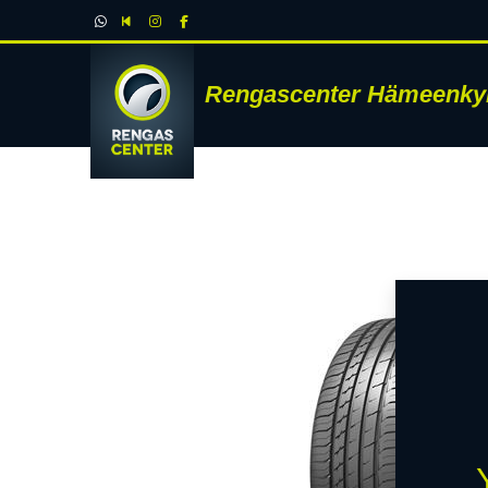
Rengascenter Hämeenky
RENK