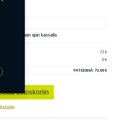
äset varaamaan ajan kassalla
 ELITE RP
72 €
0 €
YHTEENSÄ:
72.00 €
Lisää ostoskoriin
istalle