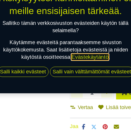
meille ensisijaisen tärkeää.
Asennuspalvelu
Sallitko tämän verkkosivuston evästeiden käytön tällä
selaimella?
Mikäli valitset asennuksen, pä
Käytämme evästeitä parantaaksemme sivuston
käyttökokemusta. Saat lisätietoja evästeistä ja niiden
1
X 185/50R16 81V SAILUN ATREZZO
käytöstä osoitteessa
Evästekäytäntö
.
EI ASENNUSTA
Salli kaikki evästeet
Salli vain välttämättömät evästeet
Vertaa
Lisää toivel
Jaa