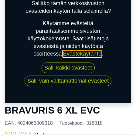
Sallitko tämän verkkosivuston
evästeiden käytön tällä selaimella?
Käytämme evästeitä
parantaaksemme sivuston
käyttökokemusta. Saat lisätietoja
evästeistä ja niiden käytöstä
osoitteessa
Evästekäytäntö
.
Kauppa
Salli kaikki evästeet
215/50R17 95Y BARUM BRAVURIS 6 XL EVC
Salli vain välttämättömät evästeet
215/50R17 95Y BARUM
BRAVURIS 6 XL EVC
EAN:
4024063009318
Tuotekoodi:
318018
132,00
€
/ kpl