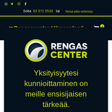
Soita
03 371 5533
tai
Varaa aika verk​​​​ossa
Rengascenter Hämeenkyrö
0
Yksityisyytesi
kunnioittaminen on
meille ensisijaisen
tärkeää.