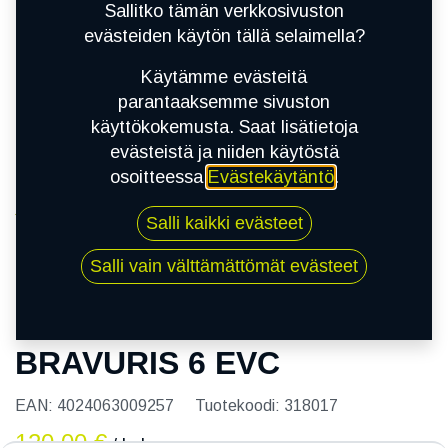
Sallitko tämän verkkosivuston
evästeiden käytön tällä selaimella?
Käytämme evästeitä
parantaaksemme sivuston
käyttökokemusta. Saat lisätietoja
evästeistä ja niiden käytöstä
osoitteessa
Evästekäytäntö
.
Kauppa
Salli kaikki evästeet
195/55R15 85V BARUM BRAVURIS 6 EVC
Salli vain välttämättömät evästeet
195/55R15 85V BARUM
BRAVURIS 6 EVC
EAN:
4024063009257
Tuotekoodi:
318017
120,00
€
/ kpl