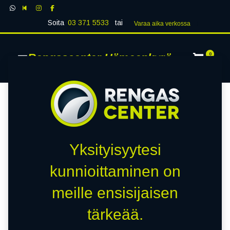
Soita
03 371 5533
tai
Varaa aika verk​​​​ossa
Rengascenter Hämeenkyrö
0
Yksityisyytesi
kunnioittaminen on
meille ensisijaisen
tärkeää.