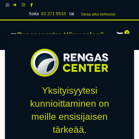
Soita
03 371 5533
tai
Varaa aika verk​​​​ossa
Rengascenter Hämeenkyrö
0
Yksityisyytesi
kunnioittaminen on
meille ensisijaisen
tärkeää.