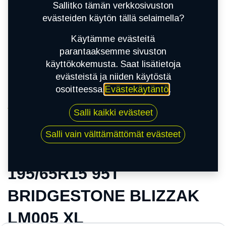
Sallitko tämän verkkosivuston
evästeiden käytön tällä selaimella?
Käytämme evästeitä
parantaaksemme sivuston
käyttökokemusta. Saat lisätietoja
evästeistä ja niiden käytöstä
osoitteessa
Evästekäytäntö
.
Kauppa
Salli kaikki evästeet
195/65R15 95T BRIDGESTONE BLIZZAK LM005
XL
Salli vain välttämättömät evästeet
195/65R15 95T
BRIDGESTONE BLIZZAK
LM005 XL