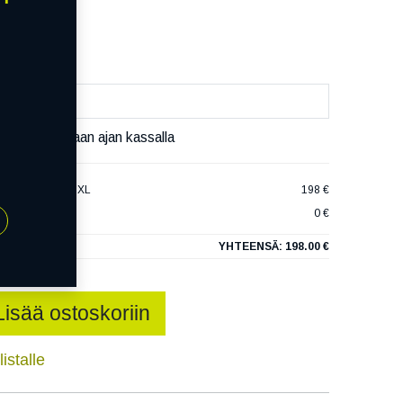
päivää
äset varaamaan ajan kassalla
LIZZAK LM005 XL
198 €
0 €
YHTEENSÄ:
198.00 €
Lisää ostoskoriin
istalle