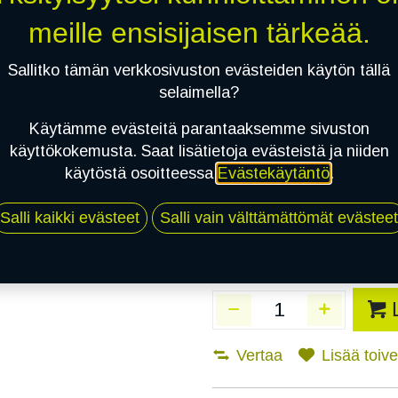
Toimitusaika:
10 arki
meille ensisijaisen tärkeää.
Asennuspalvelu
Sallitko tämän verkkosivuston evästeiden käytön tällä
selaimella?
Käytämme evästeitä parantaaksemme sivuston
Mikäli valitset asennuksen, pä
käyttökokemusta. Saat lisätietoja evästeistä ja niiden
käytöstä osoitteessa
Evästekäytäntö
.
1
X 185/65R15 92T BRIDGESTONE B
EI ASENNUSTA
Salli kaikki evästeet
Salli vain välttämättömät evästeet
Vertaa
Lisää toivel