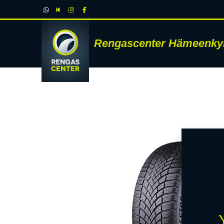
Rengascenter Hämeenky
RENK