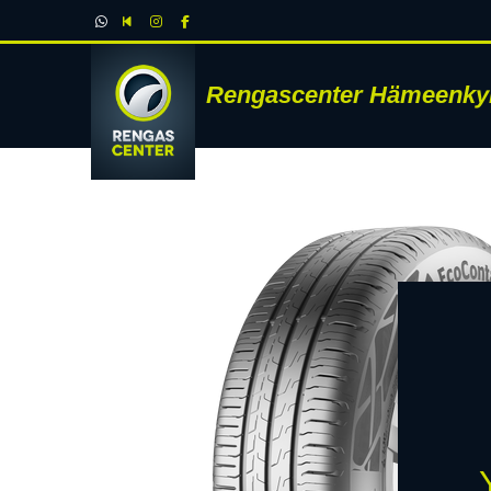
Rengascenter Hämeenky
RENK