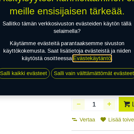
Toimitusaika:
3 arkip
meille ensisijaisen tärkeää.
Asennuspalvelu
Sallitko tämän verkkosivuston evästeiden käytön tällä
selaimella?
Käytämme evästeitä parantaaksemme sivuston
Mikäli valitset asennuksen, pä
käyttökokemusta. Saat lisätietoja evästeistä ja niiden
käytöstä osoitteessa
Evästekäytäntö
.
1
X 185/55R16 87H CONTINENTAL 
EI ASENNUSTA
Salli kaikki evästeet
Salli vain välttämättömät evästeet
Vertaa
Lisää toivel