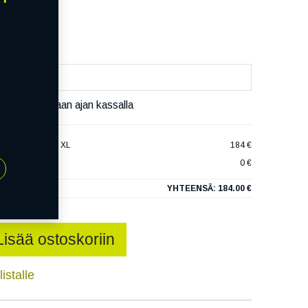
äivää
äset varaamaan ajan kassalla
ECOCONTACT 6 XL
184 €
0 €
YHTEENSÄ:
184.00 €
Lisää ostoskoriin
istalle