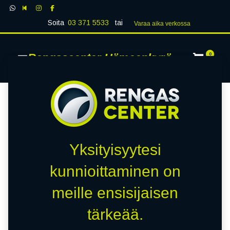
Soita
03 371 5533
tai
Varaa aika verk​​​​ossa
Rengascenter Hämeenkyrö
0
Yksityisyytesi
kunnioittaminen on
meille ensisijaisen
tärkeää.