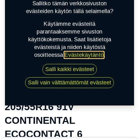
Sallitko tämän verkkosivuston
evästeiden käytön tällä selaimella?
Käytämme evästeitä
parantaaksemme sivuston
käyttökokemusta. Saat lisätietoja
evästeistä ja niiden käytöstä
osoitteessa
Evästekäytäntö
.
Kauppa
Salli kaikki evästeet
205/55R16 91V CONTINENTAL ECOCONTACT
6
Salli vain välttämättömät evästeet
205/55R16 91V
CONTINENTAL
ECOCONTACT 6