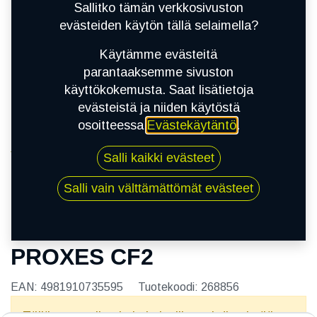
Sallitko tämän verkkosivuston
evästeiden käytön tällä selaimella?
Käytämme evästeitä
parantaaksemme sivuston
käyttökokemusta. Saat lisätietoja
evästeistä ja niiden käytöstä
osoitteessa
Evästekäytäntö
.
Kauppa
Salli kaikki evästeet
215/45R16 86V TOYO PROXES CF2
Salli vain välttämättömät evästeet
215/45R16 86V TOYO
PROXES CF2
EAN:
4981910735595
Tuotekoodi:
268856
Tällä tuotteella ei ole kelvollista yhdistelmää.