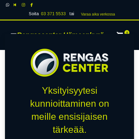
Soita
03 371 5533
tai
Varaa aika verk​​​​ossa
Rengascenter Hämeenkyrö
0
Yksityisyytesi
kunnioittaminen on
meille ensisijaisen
tärkeää.