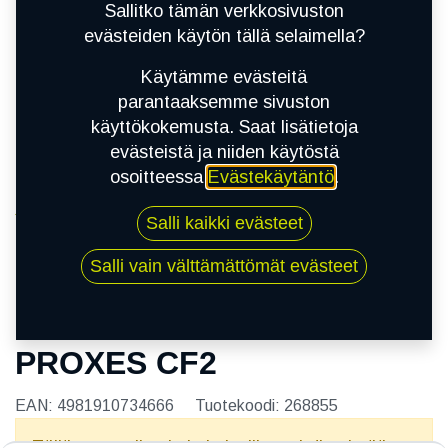
Sallitko tämän verkkosivuston
evästeiden käytön tällä selaimella?
Käytämme evästeitä
parantaaksemme sivuston
käyttökokemusta. Saat lisätietoja
evästeistä ja niiden käytöstä
osoitteessa
Evästekäytäntö
.
Kauppa
Salli kaikki evästeet
215/55R16 93V TOYO PROXES CF2
Salli vain välttämättömät evästeet
215/55R16 93V TOYO
PROXES CF2
EAN:
4981910734666
Tuotekoodi:
268855
Tällä tuotteella ei ole kelvollista yhdistelmää.