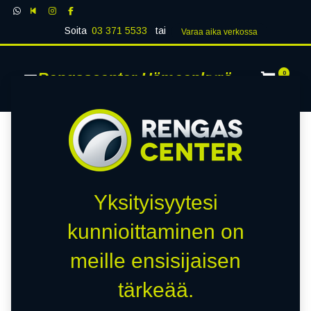
Soita
03 371 5533
tai
Varaa aika verk​​​​ossa
Rengascenter Hämeenkyrö
0
Yksityisyytesi
kunnioittaminen on
meille ensisijaisen
tärkeää.