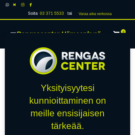
Soita
03 371 5533
tai
Varaa aika verk​​​​ossa
Rengascenter Hämeenkyrö
0
Yksityisyytesi
kunnioittaminen on
meille ensisijaisen
tärkeää.