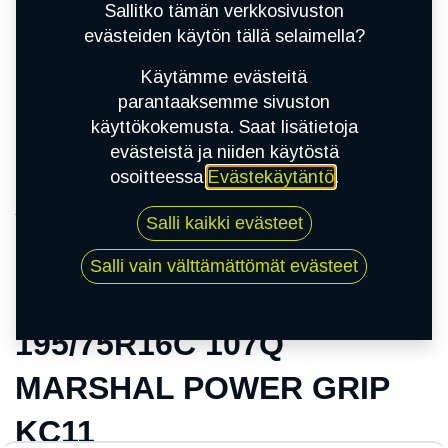
Sallitko tämän verkkosivuston
evästeiden käytön tällä selaimella?
Käytämme evästeitä
parantaaksemme sivuston
käyttökokemusta. Saat lisätietoja
evästeistä ja niiden käytöstä
osoitteessa
Evästekäytäntö
.
Kauppa
Salli kaikki evästeet
195/75R16C 107Q MARSHAL POWER GRIP
KC11
Salli vain välttämättömät evästeet
195/75R16C 107Q
MARSHAL POWER GRIP
KC11