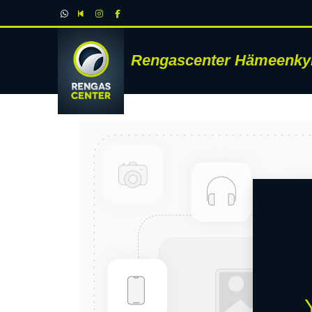
Rengascenter Hämeenky
RENK