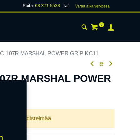
Soita
03 371 5533
tai
Varaa aika verk​​​​ossa
0
 24H
AJANKOHTAISTA
YHTEYSTIEDOT
6C 107R MARSHAL POWER GRIP KC11
 107R MARSHAL POWER
elvollista yhdistelmää.
n