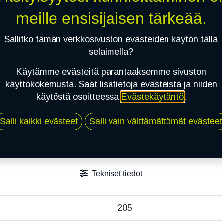
Jaa
meille ensisijaisen tärkeää.
Toimitusehdot
Sallitko tämän verkkosivuston evästeiden käytön tällä
selaimella?
Käytämme evästeitä parantaaksemme sivuston
käyttökokemusta. Saat lisätietoja evästeistä ja niiden
käytöstä osoitteessa
Evästekäytäntö
.
Salli kaikki evästeet
Salli vain välttämättömät evästeet
Tekniset tiedot
205