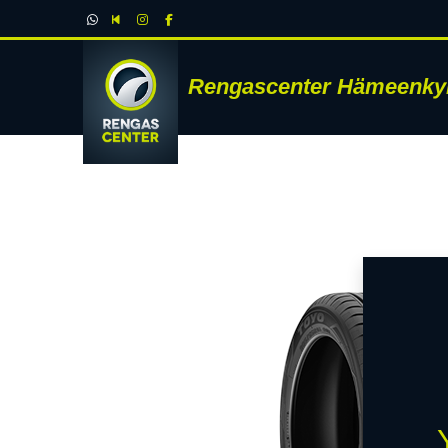
Rengascenter Hämeenky
RENK