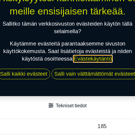
meille ensisijaisen tärkeää.
Sallitko tämän verkkosivuston evästeiden käytön tällä
selaimella?
Käytämme evästeitä parantaaksemme sivuston
käyttökokemusta. Saat lisätietoja evästeistä ja niiden
käytöstä osoitteessa
Evästekäytäntö
.
Salli kaikki evästeet
Salli vain välttämättömät evästeet
Tekniset tiedot
185