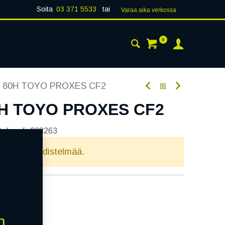
Soita
03 371 5533
tai
Varaa aika verk​​​​ossa
0
 24H
AJANKOHTAISTA
YHTEYSTIEDOT
4 80H TOYO PROXES CF2
0H TOYO PROXES CF2
tekoodi:
268263
elvollista yhdistelmää.
n