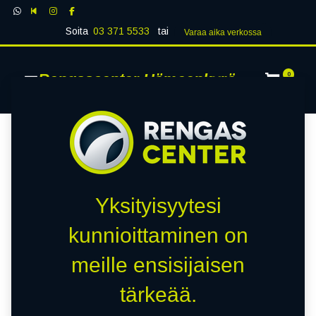
Soita
03 371 5533
tai
Varaa aika verk​​​​ossa
Rengascenter Hämeenkyrö
0
Yksityisyytesi
kunnioittaminen on
meille ensisijaisen
tärkeää.