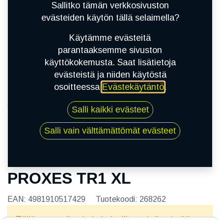
Sallitko tämän verkkosivuston
evästeiden käytön tällä selaimella?
Käytämme evästeitä
parantaaksemme sivuston
käyttökokemusta. Saat lisätietoja
evästeistä ja niiden käytöstä
osoitteessa
Evästekäytäntö
.
Kauppa
Salli kaikki evästeet
195/45R16 84W TOYO PROXES TR1 XL
Salli vain välttämättömät evästeet
195/45R16 84W TOYO
PROXES TR1 XL
EAN:
4981910517429
Tuotekoodi:
268262
Tällä tuotteella ei ole kelvollista yhdistelmää.