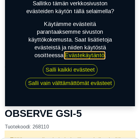
Sallitko tämän verkkosivuston
evästeiden käytön tällä selaimella?
Käytämme evästeitä
parantaaksemme sivuston
käyttökokemusta. Saat lisätietoja
evästeistä ja niiden käytöstä
osoitteessa
Evästekäytäntö
.
Kauppa
Salli kaikki evästeet
205/75R14 95Q TOYO OBSERVE GSI-5
Salli vain välttämättömät evästeet
205/75R14 95Q TOYO
OBSERVE GSI-5
Tuotekoodi:
268110
Tällä tuotteella ei ole kelvollista yhdistelmää.