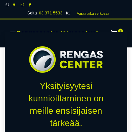
Soita
03 371 5533
tai
Varaa aika verk​​​​ossa
Rengascenter Hämeenkyrö
0
Yksityisyytesi
kunnioittaminen on
meille ensisijaisen
tärkeää.