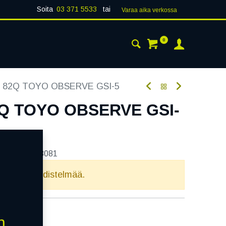
Soita
03 371 5533
tai
Varaa aika verk​​​​ossa
0
 24H
AJANKOHTAISTA
YHTEYSTIEDOT
5 82Q TOYO OBSERVE GSI-5
2Q TOYO OBSERVE GSI-
tekoodi:
268081
elvollista yhdistelmää.
n