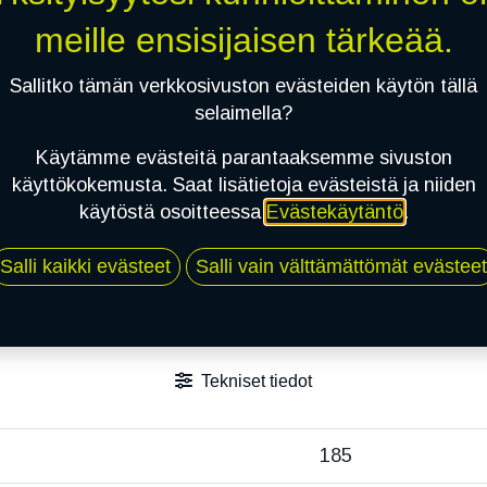
Toimitusehdot
meille ensisijaisen tärkeää.
Sallitko tämän verkkosivuston evästeiden käytön tällä
selaimella?
Käytämme evästeitä parantaaksemme sivuston
käyttökokemusta. Saat lisätietoja evästeistä ja niiden
käytöstä osoitteessa
Evästekäytäntö
.
Salli kaikki evästeet
Salli vain välttämättömät evästeet
Tekniset tiedot
185