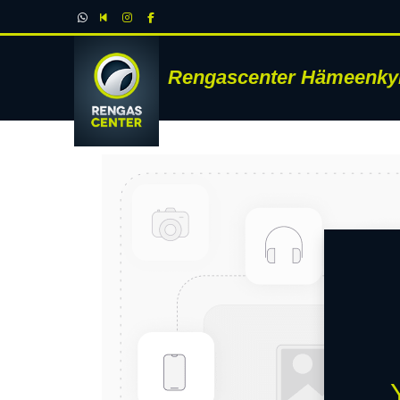
Rengascenter Hämeenky
RENK