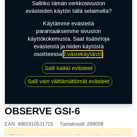
Sallitko tämän verkkosivuston
evästeiden käytön tällä selaimella?
Käytämme evästeitä
parantaaksemme sivuston
käyttökokemusta. Saat lisätietoja
evästeistä ja niiden käytöstä
osoitteessa
Evästekäytäntö
.
Kauppa
Salli kaikki evästeet
185/70R14 88H TOYO OBSERVE GSI-6
Salli vain välttämättömät evästeet
185/70R14 88H TOYO
OBSERVE GSI-6
EAN:
4981910531715
Tuotekoodi:
268008
Tällä tuotteella ei ole kelvollista yhdistelmää.