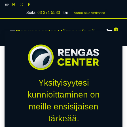
Soita
03 371 5533
tai
Varaa aika verk​​​​ossa
Rengascenter Hämeenkyrö
0
Yksityisyytesi
kunnioittaminen on
meille ensisijaisen
tärkeää.