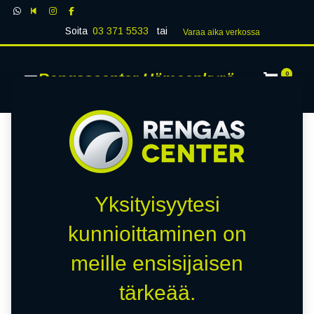
Soita
03 371 5533
tai
Varaa aika verk​​​​ossa
Rengascenter Hämeenkyrö
0
Yksityisyytesi
kunnioittaminen on
meille ensisijaisen
tärkeää.