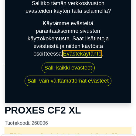
Sallitko tämän verkkosivuston
evästeiden käytön tällä selaimella?
Käytämme evästeitä
parantaaksemme sivuston
käyttökokemusta. Saat lisätietoja
evästeistä ja niiden käytöstä
osoitteessa
Evästekäytäntö
.
Kauppa
Salli kaikki evästeet
195/65R15 95H TOYO PROXES CF2 XL
Salli vain välttämättömät evästeet
195/65R15 95H TOYO
PROXES CF2 XL
Tuotekoodi:
268006
Tällä tuotteella ei ole kelvollista yhdistelmää.