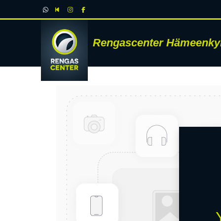
Rengascenter Hämeenky
RENK