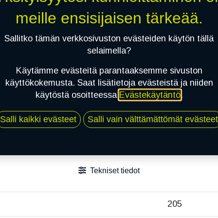
meille ensisijaisen tärkeää.
Sallitko tämän verkkosivuston evästeiden käytön tällä
selaimella?
Käytämme evästeitä parantaaksemme sivuston
käyttökokemusta. Saat lisätietoja evästeistä ja niiden
käytöstä osoitteessa
Evästekäytäntö
.
Salli kaikki evästeet
Salli vain välttämättömät evästeet
Tekniset tiedot
205