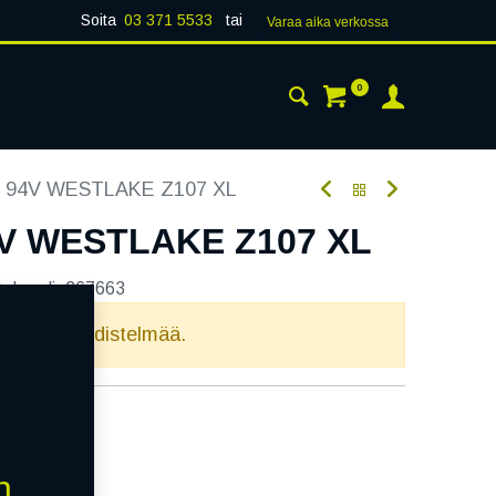
Soita
03 371 5533
tai
Varaa aika verk​​​​ossa
0
 24H
AJANKOHTAISTA
YHTEYSTIEDOT
5 94V WESTLAKE Z107 XL
4V WESTLAKE Z107 XL
tekoodi:
267663
elvollista yhdistelmää.
n