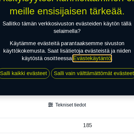
Toimitusehdot
meille ensisijaisen tärkeää.
Sallitko tämän verkkosivuston evästeiden käytön tällä
selaimella?
Käytämme evästeitä parantaaksemme sivuston
käyttökokemusta. Saat lisätietoja evästeistä ja niiden
käytöstä osoitteessa
Evästekäytäntö
.
Salli kaikki evästeet
Salli vain välttämättömät evästeet
Tekniset tiedot
185