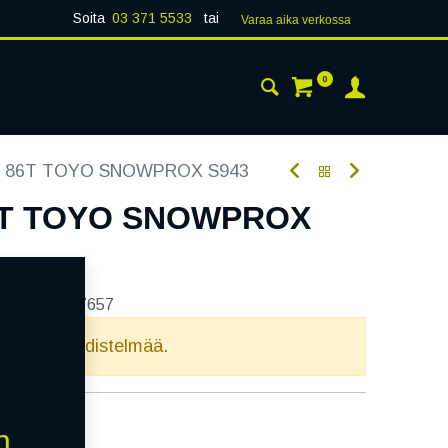
Soita
03 371 5533
tai
Varaa aika verk​​​​ossa
0
 24H
AJANKOHTAISTA
YHTEYSTIEDOT
4 86T TOYO SNOWPROX S943
86T TOYO SNOWPROX
tekoodi:
267657
elvollista yhdistelmää.
n