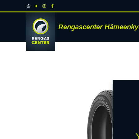
Rengascenter Hämeenky
RENK