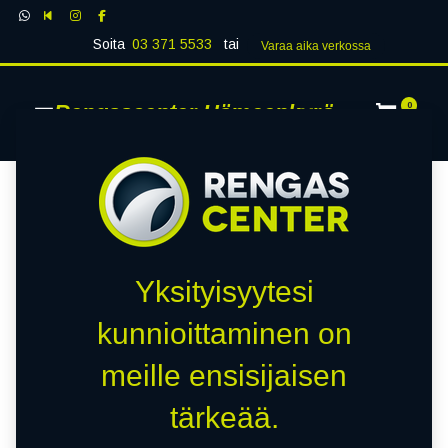
Soita
03 371 5533
tai
Varaa aika verk​​​​ossa
Rengascenter Hämeenkyrö
0
Yksityisyytesi
kunnioittaminen on
meille ensisijaisen
tärkeää.