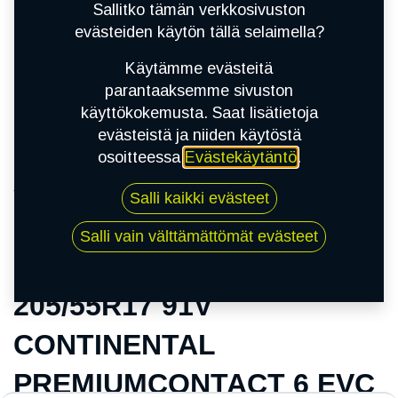
Sallitko tämän verkkosivuston
evästeiden käytön tällä selaimella?
Käytämme evästeitä
parantaaksemme sivuston
käyttökokemusta. Saat lisätietoja
evästeistä ja niiden käytöstä
osoitteessa
Evästekäytäntö
.
Kauppa
Salli kaikki evästeet
205/55R17 91V CONTINENTAL
PREMIUMCONTACT 6 EVC
Salli vain välttämättömät evästeet
205/55R17 91V
CONTINENTAL
PREMIUMCONTACT 6 EVC