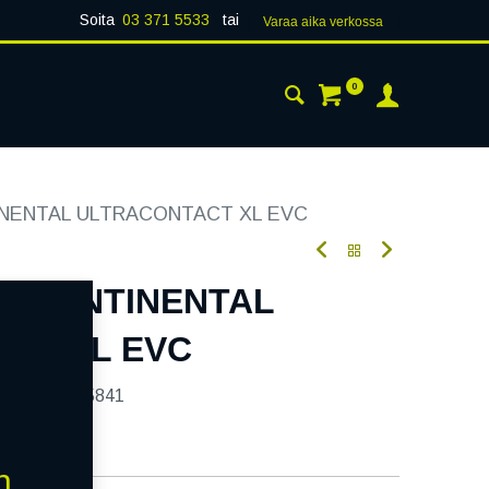
Soita
03 371 5533
tai
Varaa aika verk​​​​ossa
0
 24H
AJANKOHTAISTA
YHTEYSTIEDOT
INENTAL ULTRACONTACT XL EVC
4V CONTINENTAL
CT XL EVC
tekoodi:
255841
n