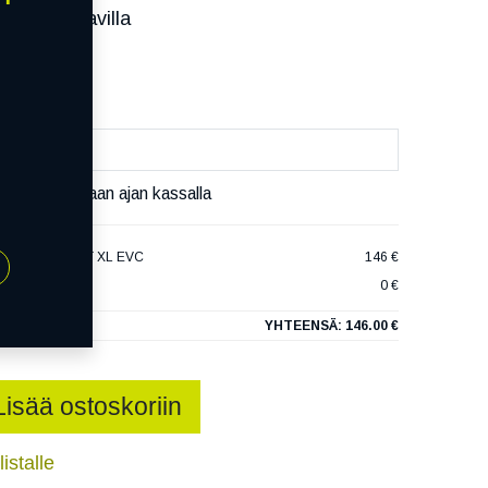
ssa):
Saatavilla
äivää
äset varaamaan ajan kassalla
ULTRACONTACT XL EVC
146 €
0 €
YHTEENSÄ:
146.00 €
Lisää ostoskoriin
istalle