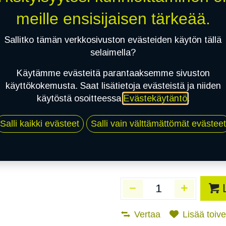
Toimittajilla (Varasto
meille ensisijaisen tärkeää.
Toimitusaika:
3 arkip
Sallitko tämän verkkosivuston evästeiden käytön tällä
Asennuspalvelu
selaimella?
Käytämme evästeitä parantaaksemme sivuston
käyttökokemusta. Saat lisätietoja evästeistä ja niiden
Mikäli valitset asennuksen, pä
käytöstä osoitteessa
Evästekäytäntö
.
1
X 195/45R16 84V CONTINENTAL 
Salli kaikki evästeet
Salli vain välttämättömät evästeet
EI ASENNUSTA
Vertaa
Lisää toivel