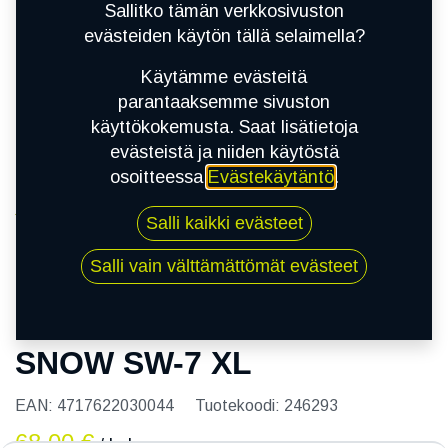
Sallitko tämän verkkosivuston
evästeiden käytön tällä selaimella?
Käytämme evästeitä
parantaaksemme sivuston
käyttökokemusta. Saat lisätietoja
evästeistä ja niiden käytöstä
osoitteessa
Evästekäytäntö
.
Kauppa
Salli kaikki evästeet
175/70R14 88T NANKANG SNOW SW-7 XL
Salli vain välttämättömät evästeet
175/70R14 88T NANKANG
SNOW SW-7 XL
EAN:
4717622030044
Tuotekoodi:
246293
68,00
€
/ kpl