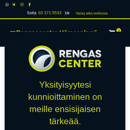
Soita
03 371 5533
tai
Varaa aika verk​​​​ossa
Rengascenter Hämeenkyrö
0
Yksityisyytesi
kunnioittaminen on
meille ensisijaisen
tärkeää.