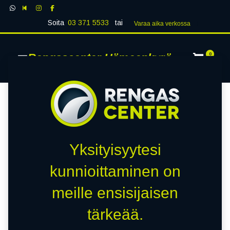
Soita
03 371 5533
tai
Varaa aika verk​​​​ossa
Rengascenter Hämeenkyrö
0
Yksityisyytesi
kunnioittaminen on
meille ensisijaisen
tärkeää.