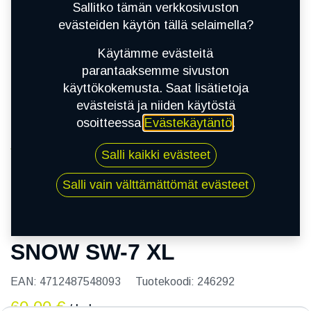
Sallitko tämän verkkosivuston
evästeiden käytön tällä selaimella?
Käytämme evästeitä
parantaaksemme sivuston
käyttökokemusta. Saat lisätietoja
evästeistä ja niiden käytöstä
osoitteessa
Evästekäytäntö
.
Kauppa
Salli kaikki evästeet
165/70R13 83T NANKANG SNOW SW-7 XL
Salli vain välttämättömät evästeet
165/70R13 83T NANKANG
SNOW SW-7 XL
EAN:
4712487548093
Tuotekoodi:
246292
60,00
€
/ kpl