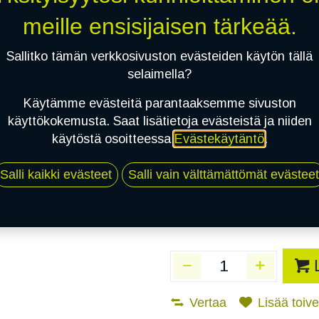
Toimittajilla (Varasto
meille ensisijaisen tärkeää.
Toimitusaika:
3 arkip
Sallitko tämän verkkosivuston evästeiden käytön tällä
Asennuspalvelu
selaimella?
Käytämme evästeitä parantaaksemme sivuston
käyttökokemusta. Saat lisätietoja evästeistä ja niiden
Mikäli valitset asennuksen, pä
käytöstä osoitteessa
Evästekäytäntö
.
1
X 215/45R17 91H CONTINENTAL V
Salli kaikki evästeet
Salli vain välttämättömät evästeet
EI ASENNUSTA
Vertaa
Lisää toivel