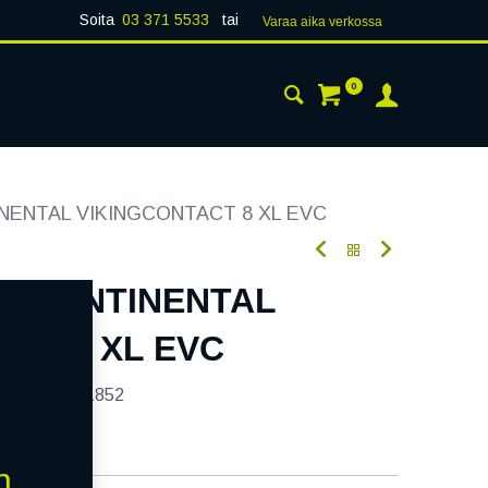
Soita
03 371 5533
tai
Varaa aika verk​​​​ossa
0
 24H
AJANKOHTAISTA
YHTEYSTIEDOT
INENTAL VIKINGCONTACT 8 XL EVC
1H CONTINENTAL
CT 8 XL EVC
tekoodi:
241852
n