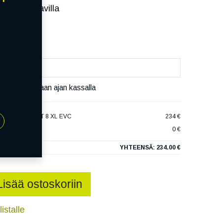
ssa):
Saatavilla
äivää
äset varaamaan ajan kassalla
IKINGCONTACT 8 XL EVC
234 €
0 €
YHTEENSÄ:
234.00 €
Lisää ostoskoriin
istalle