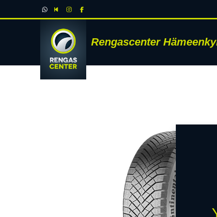
Rengascenter Hämeenky
RENK