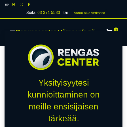
Soita
03 371 5533
tai
Varaa aika verk​​​​ossa
Rengascenter Hämeenkyrö
0
Yksityisyytesi
kunnioittaminen on
meille ensisijaisen
tärkeää.