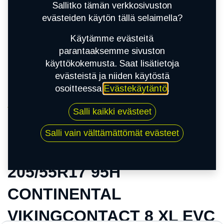
Sallitko tämän verkkosivuston
evästeiden käytön tällä selaimella?
Käytämme evästeitä
parantaaksemme sivuston
käyttökokemusta. Saat lisätietoja
evästeistä ja niiden käytöstä
osoitteessa
Evästekäytäntö
.
Kauppa
Salli kaikki evästeet
205/55R17 95H CONTINENTAL
VIKINGCONTACT 8 XL EVC
Salli vain välttämättömät evästeet
205/55R17 95H
CONTINENTAL
VIKINGCONTACT 8 XL EVC