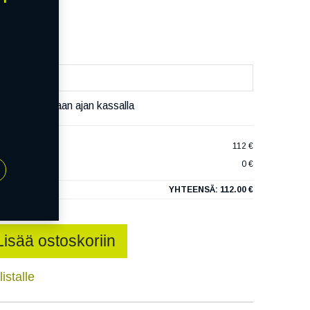
äivää
äset varaamaan ajan kassalla
T-H MU02 FP
112 €
0 €
YHTEENSÄ:
112.00 €
Lisää ostoskoriin
istalle