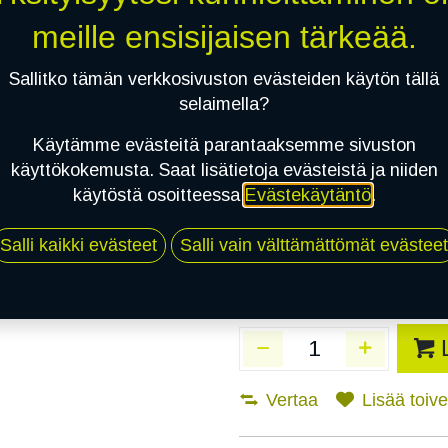
Toimitusaika:
8 arkip
meille ensisijaisen tärkeää.
Asennuspalvelu
Sallitko tämän verkkosivuston evästeiden käytön tällä
selaimella?
Käytämme evästeitä parantaaksemme sivuston
Mikäli valitset asennuksen, pä
käyttökokemusta. Saat lisätietoja evästeistä ja niiden
käytöstä osoitteessa
Evästekäytäntö
.
1
X 215/55R17 94W DYNAMO STREE
EI ASENNUSTA
Salli kaikki evästeet
Salli vain välttämättömät evästeet
Vertaa
Lisää toivel