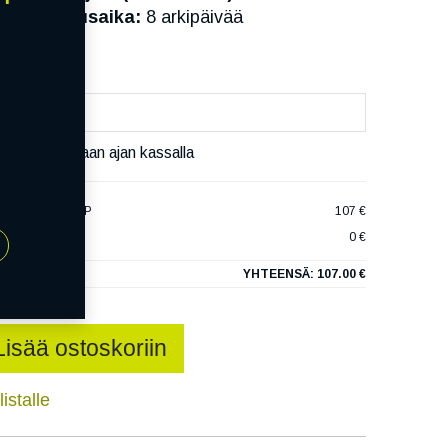
Toimitusaika:
8 arkipäivää
äset varaamaan ajan kassalla
T-H MU02 XL FP
107 €
0 €
YHTEENSÄ:
107.00 €
Lisää ostoskoriin
istalle