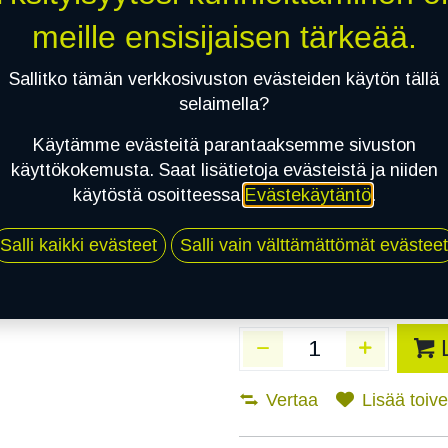
kpl
meille ensisijaisen tärkeää.
Asennuspalvelu
Sallitko tämän verkkosivuston evästeiden käytön tällä
selaimella?
Käytämme evästeitä parantaaksemme sivuston
Mikäli valitset asennuksen, pä
käyttökokemusta. Saat lisätietoja evästeistä ja niiden
käytöstä osoitteessa
Evästekäytäntö
.
1
X 215/50R17 95W DYNAMO STREE
EI ASENNUSTA
Salli kaikki evästeet
Salli vain välttämättömät evästeet
Vertaa
Lisää toivel