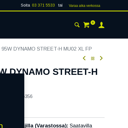
Soita
03 371 5533
tai
Varaa aika verk​​​​ossa
0
 24H
AJANKOHTAISTA
YHTEYSTIEDOT
7 95W DYNAMO STREET-H MU02 XL FP
5W DYNAMO STREET-H
tekoodi:
236356
n
Toimittajilla (Varastossa):
Saatavilla