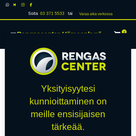
Soita
03 371 5533
tai
Varaa aika verk​​​​ossa
Rengascenter Hämeenkyrö
0
Yksityisyytesi
kunnioittaminen on
meille ensisijaisen
tärkeää.