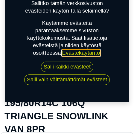
Sallitko tämän verkkosivuston
evästeiden käytön tällä selaimella?
Käytämme evästeitä
parantaaksemme sivuston
käyttökokemusta. Saat lisätietoja
evästeistä ja niiden käytöstä
osoitteessa
Evästekäytäntö
.
Kauppa
Salli kaikki evästeet
195/80R14C 106Q TRIANGLE SNOWLINK VAN
8PR
Salli vain välttämättömät evästeet
195/80R14C 106Q
TRIANGLE SNOWLINK
VAN 8PR