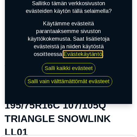
Sallitko tämän verkkosivuston
evästeiden käytön tällä selaimella?
Käytämme evästeitä
parantaaksemme sivuston
käyttökokemusta. Saat lisätietoja
evästeistä ja niiden käytöstä
osoitteessa
Evästekäytäntö
.
Kauppa
Salli kaikki evästeet
195/75R16C 107/105Q TRIANGLE SNOWLINK
LL01
Salli vain välttämättömät evästeet
195/75R16C 107/105Q
TRIANGLE SNOWLINK
LL01