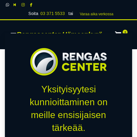
Soita
03 371 5533
tai
Varaa aika verk​​​​ossa
Rengascenter Hämeenkyrö
0
Yksityisyytesi
kunnioittaminen on
meille ensisijaisen
tärkeää.