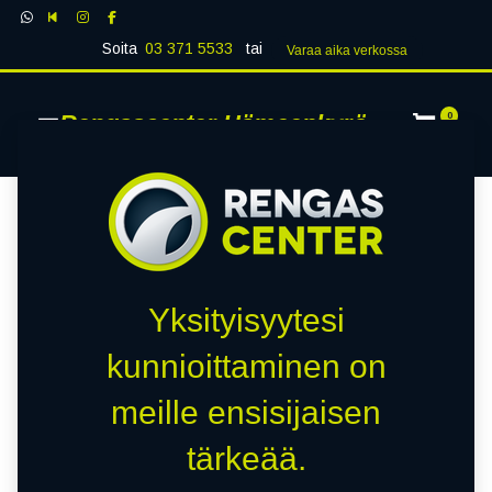
Soita
03 371 5533
tai
Varaa aika verk​​​​ossa
Rengascenter Hämeenkyrö
0
Yksityisyytesi
kunnioittaminen on
meille ensisijaisen
tärkeää.