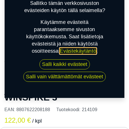
Sallitko tämän verkkosivuston
evästeiden käytön tällä selaimella?
Käytämme evästeitä
parantaaksemme sivuston
käyttökokemusta. Saat lisätietoja
evästeistä ja niiden käytöstä
osoitteessa
Evästekäytäntö
.
Kauppa
185/55R15 86T NEXEN WINSPIKE 3
Salli kaikki evästeet
Salli vain välttämättömät evästeet
185/55R15 86T NEXEN
WINSPIKE 3
EAN:
8807622208188
Tuotekoodi:
214109
122,00
€
/ kpl