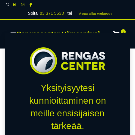
Soita
03 371 5533
tai
Varaa aika verk​​​​ossa
Rengascenter Hämeenkyrö
0
Yksityisyytesi
kunnioittaminen on
meille ensisijaisen
tärkeää.