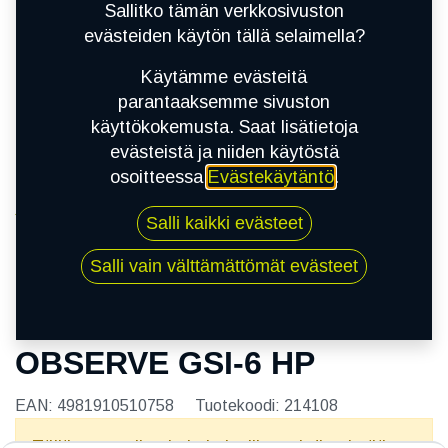
Sallitko tämän verkkosivuston
evästeiden käytön tällä selaimella?
Käytämme evästeitä
parantaaksemme sivuston
käyttökokemusta. Saat lisätietoja
evästeistä ja niiden käytöstä
osoitteessa
Evästekäytäntö
.
Kauppa
Salli kaikki evästeet
195/55R16 87H TOYO OBSERVE GSI-6 HP
Salli vain välttämättömät evästeet
195/55R16 87H TOYO
OBSERVE GSI-6 HP
EAN:
4981910510758
Tuotekoodi:
214108
Tällä tuotteella ei ole kelvollista yhdistelmää.