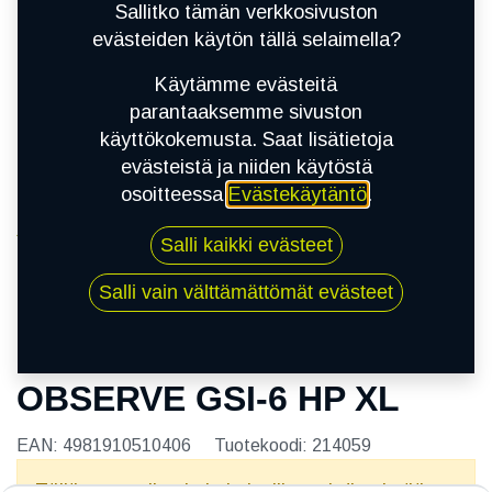
Sallitko tämän verkkosivuston
evästeiden käytön tällä selaimella?
Käytämme evästeitä
parantaaksemme sivuston
käyttökokemusta. Saat lisätietoja
evästeistä ja niiden käytöstä
osoitteessa
Evästekäytäntö
.
Kauppa
Salli kaikki evästeet
205/55R16 94H TOYO OBSERVE GSI-6 HP XL
Salli vain välttämättömät evästeet
205/55R16 94H TOYO
OBSERVE GSI-6 HP XL
EAN:
4981910510406
Tuotekoodi:
214059
Tällä tuotteella ei ole kelvollista yhdistelmää.