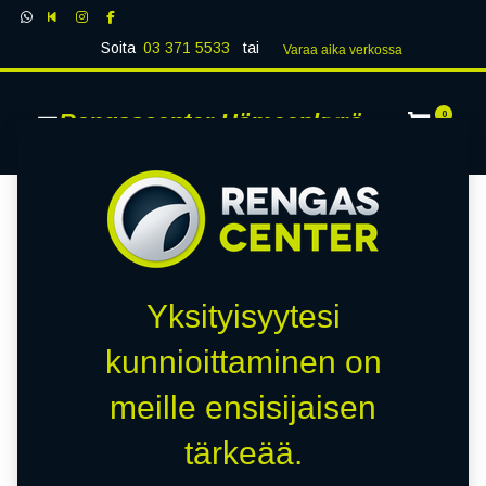
Soita
03 371 5533
tai
Varaa aika verk​​​​ossa
Rengascenter Hämeenkyrö
0
Yksityisyytesi
kunnioittaminen on
meille ensisijaisen
tärkeää.