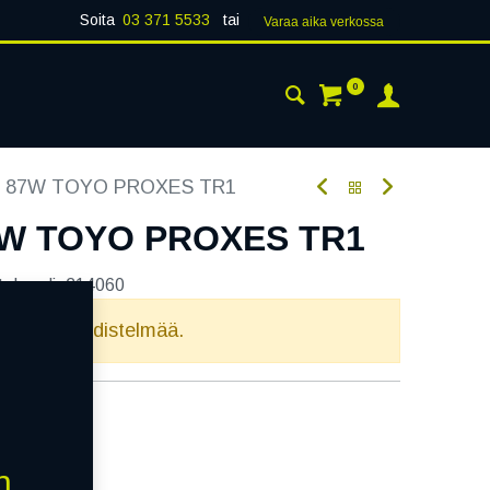
Soita
03 371 5533
tai
Varaa aika verk​​​​ossa
0
 24H
AJANKOHTAISTA
YHTEYSTIEDOT
6 87W TOYO PROXES TR1
7W TOYO PROXES TR1
tekoodi:
214060
elvollista yhdistelmää.
n