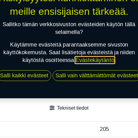
meille ensisijaisen tärkeää.
Sallitko tämän verkkosivuston evästeiden käytön tällä
selaimella?
Käytämme evästeitä parantaaksemme sivuston
käyttökokemusta. Saat lisätietoja evästeistä ja niiden
käytöstä osoitteessa
Evästekäytäntö
.
Salli kaikki evästeet
Salli vain välttämättömät evästeet
Tekniset tiedot
205