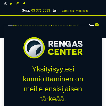
Soita
03 371 5533
tai
Varaa aika verk​​​​ossa
Rengascenter Hämeenkyrö
0
Yksityisyytesi
kunnioittaminen on
meille ensisijaisen
tärkeää.