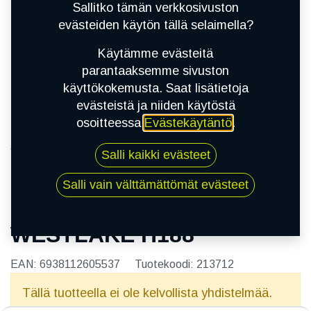
Sallitko tämän verkkosivuston
evästeiden käytön tällä selaimella?
Käytämme evästeitä
parantaaksemme sivuston
käyttökokemusta. Saat lisätietoja
evästeistä ja niiden käytöstä
osoitteessa
Evästekäytäntö
.
Kauppa
175/70R14C 95S WESTLAKE H188
Salli kaikki evästeet
Salli vain välttämättömät evästeet
175/70R14C 95S
WESTLAKE H188
EAN:
6938112605537
Tuotekoodi:
213712
Tällä tuotteella ei ole kelvollista yhdistelmää.