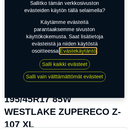
Sallitko tämän verkkosivuston
evästeiden käytön tällä selaimella?
Käytämme evästeitä
parantaaksemme sivuston
käyttökokemusta. Saat lisätietoja
evästeistä ja niiden käytöstä
osoitteessa
Evästekäytäntö
.
Kauppa
Salli kaikki evästeet
195/45R17 85W WESTLAKE ZUPERECO Z-107
XL
Salli vain välttämättömät evästeet
195/45R17 85W
WESTLAKE ZUPERECO Z-
107 XL