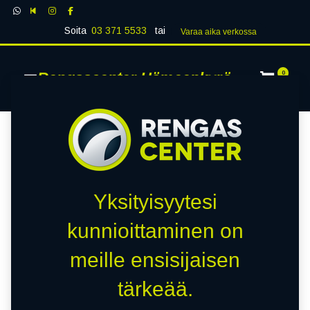
Soita
03 371 5533
tai
Varaa aika verk​​​​ossa
Rengascenter Hämeenkyrö
0
Yksityisyytesi
kunnioittaminen on
meille ensisijaisen
tärkeää.