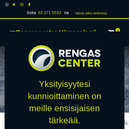
Soita
03 371 5533
tai
Varaa aika verk​​​​ossa
Rengascenter Hämeenkyrö
0
RENGASHUOLTO
TALVIKAUDELLA
Yksityisyytesi
kunnioittaminen on
6 VINKKIÄ TURVALLISEEN AJOON
meille ensisijaisen
tärkeää.
Kaikki blogit
Ajankohtaista
RENGASHUOLTO TAL