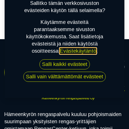
tuotetta!
Sallitko tämän verkkosivuston
evästeiden käytön tällä selaimella?
Tuotetta ei ole määritetty kategoriassa "
RENGAS-
VANNE PAKETIT / TESLA / Y-MODEL
.
Käytämme evästeitä
parantaaksemme sivuston
käyttökokemusta. Saat lisätietoja
evästeistä ja niiden käytöstä
osoitteessa
Evästekäytäntö
.
Salli kaikki evästeet
Salli vain välttämättömät evästeet
Hämeenkyrön rengaspalvelu Oy
Hämeenkyrön rengaspalvelu kuuluu pohjoismaiden
suurimpaan yksityisten rengas-yrittäjien
omistamaan RengasCenter-ketjuun, joka toimii