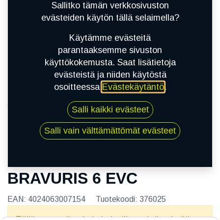
Sallitko tämän verkkosivuston
evästeiden käytön tällä selaimella?
Käytämme evästeitä
parantaaksemme sivuston
käyttökokemusta. Saat lisätietoja
evästeistä ja niiden käytöstä
osoitteessa
Evästekäytäntö
.
Kauppa
Salli kaikki evästeet
195/65R15 91V BARUM BRAVURIS 6 EVC
Salli vain välttämättömät evästeet
195/65R15 91V BARUM
BRAVURIS 6 EVC
EAN:
4024063007154
Tuotekoodi:
376025
Tällä tuotteella ei ole kelvollista yhdistelmää.