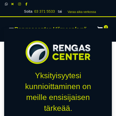
Soita
03 371 5533
tai
Varaa aika verk​​​​ossa
Rengascenter Hämeenkyrö
0
Yksityisyytesi
kunnioittaminen on
meille ensisijaisen
tärkeää.