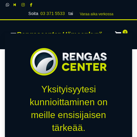
Soita
03 371 5533
tai
Varaa aika verk​​​​ossa
Rengascenter Hämeenkyrö
0
Yksityisyytesi
kunnioittaminen on
meille ensisijaisen
tärkeää.