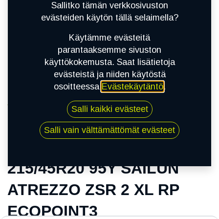
Sallitko tämän verkkosivuston
evästeiden käytön tällä selaimella?
Käytämme evästeitä
parantaaksemme sivuston
käyttökokemusta. Saat lisätietoja
evästeistä ja niiden käytöstä
osoitteessa
Evästekäytäntö
.
Kauppa
Salli kaikki evästeet
215/45R20 95Y SAILUN ATREZZO ZSR 2 XL RP
ECOPOINT3
Salli vain välttämättömät evästeet
215/45R20 95Y SAILUN
ATREZZO ZSR 2 XL RP
ECOPOINT3